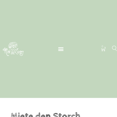
0
Miete den Storch