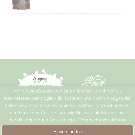
Wir nutzen Cookies von Drittanbietern, um Ihnen die
Internetseite bestmöglich darzustellen und durch Analyse der
Seitenbesuche stets zu optimieren. Weitere Informationen zu
den benutzten Cookies und wie Sie diese aktivieren oder
deaktivieren finden Sie in unserer
Datenschutzerklärung
.
Rechtliches
Einverstanden