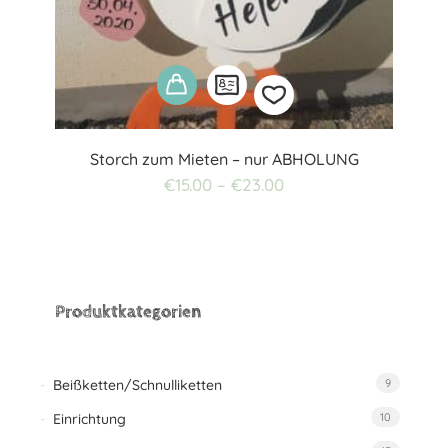
Storch zum Mieten – nur ABHOLUNG
Add
€
15.00
–
€
23.00
to
wishlist
Produktkategorien
Beißketten/Schnulliketten
9
Einrichtung
10