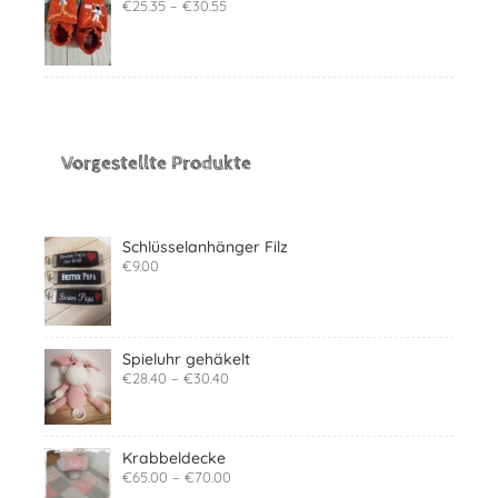
€
25.35
–
€
30.55
Vorgestellte Produkte
Schlüsselanhänger Filz
€
9.00
Spieluhr gehäkelt
€
28.40
–
€
30.40
Krabbeldecke
€
65.00
–
€
70.00