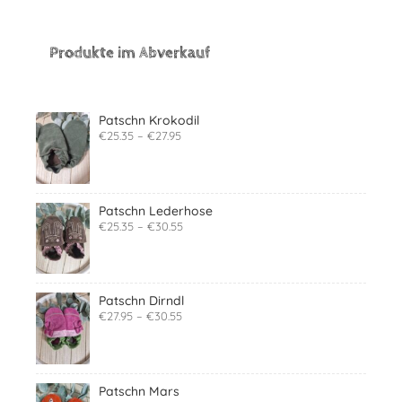
Produkte im Abverkauf
Patschn Krokodil
€
25.35
–
€
27.95
Patschn Lederhose
€
25.35
–
€
30.55
Patschn Dirndl
€
27.95
–
€
30.55
Patschn Mars