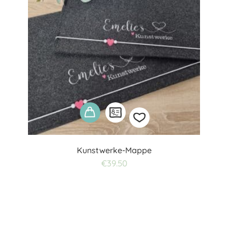
Kunstwerke-Mappe
Add
€
39.50
to
wishlist