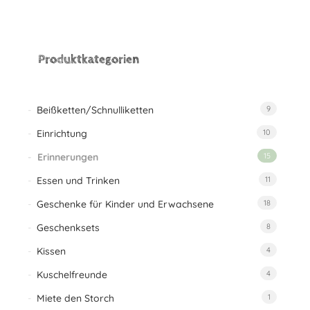
wishlist
Produktkategorien
Beißketten/Schnulliketten
9
Einrichtung
10
Erinnerungen
15
Essen und Trinken
11
Geschenke für Kinder und Erwachsene
18
Geschenksets
8
Kissen
4
Kuschelfreunde
4
Miete den Storch
1