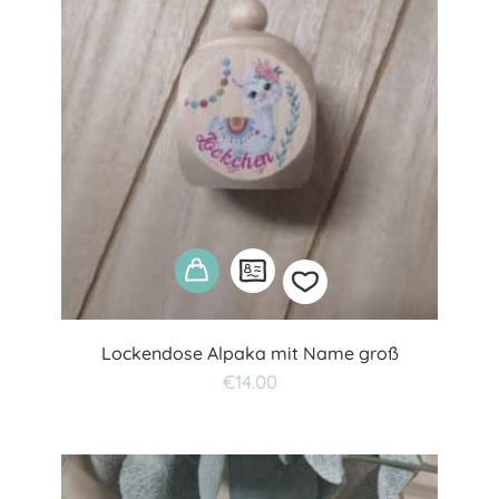
Lockendose Alpaka mit Name groß
Add
€
14.00
to
wishlist