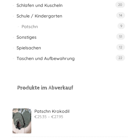
Schlafen und Kuscheln
20
Schule / Kindergarten
14
Patschn
9
Sonstiges
51
Spielsachen
12
Taschen und Aufbewahrung
22
Produkte im Abverkauf
Patschn Krokodil
€
25.35
–
€
27.95