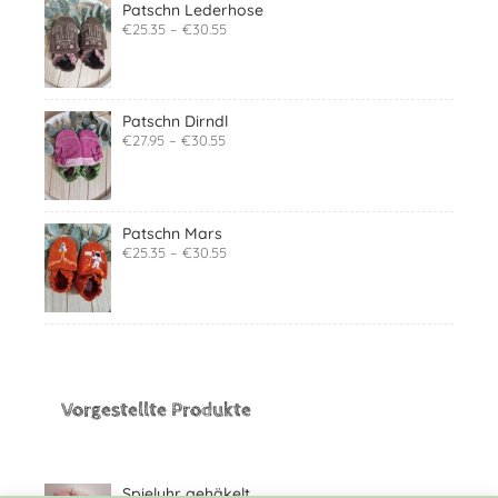
Patschn Lederhose
€
25.35
–
€
30.55
Patschn Dirndl
€
27.95
–
€
30.55
Patschn Mars
€
25.35
–
€
30.55
Vorgestellte Produkte
Spieluhr gehäkelt