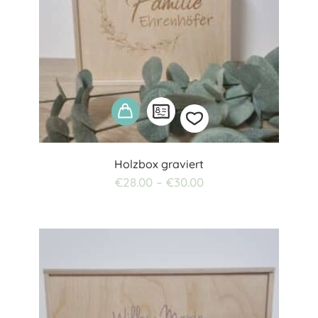
Holzbox graviert
Add
€
28.00
–
€
30.00
to
wishlist