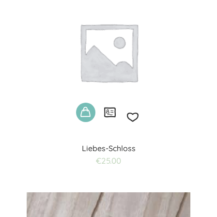
Liebes-Schloss
Add
€
25.00
to
wishlist