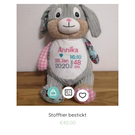
wishlist
Stofftier bestickt
Add
€
40.00
to