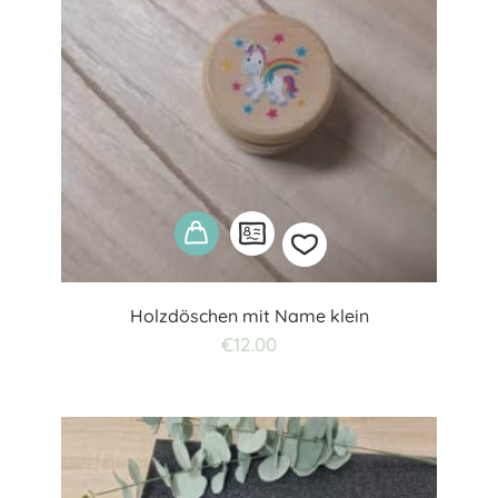
Holzdöschen mit Name klein
Add
€
12.00
to
wishlist