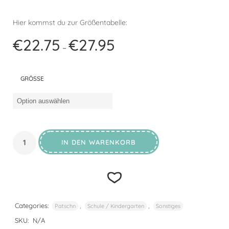
Hier kommst du zur Größentabelle:
patschn_size_guide
€
22.75
€
27.95
–
GRÖSSE
IN DEN WARENKORB
Categories:
,
,
Patschn
Schule / Kindergarten
Sonstiges
SKU:
N/A
Add to